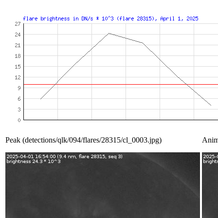
Peak (detections/qlk/094/flares/28315/cl_0003.jpg)
Anim