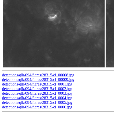
detections/qlk/094/flares/28315/cl_00008.jpg
detections/qlk/094/flares/28315/cl_00009.jpg
detections/qlk/094/flares/28315/cl_0001.jpg
detections/qlk/094/flares/28315/cl_0002.jpg
detections/qlk/094/flares/28315/cl_0003.jpg
detections/qlk/094/flares/28315/cl_0004.jpg
detections/qlk/094/flares/28315/cl_0005.jpg
detections/qlk/094/flares/28315/cl_0006.jpg